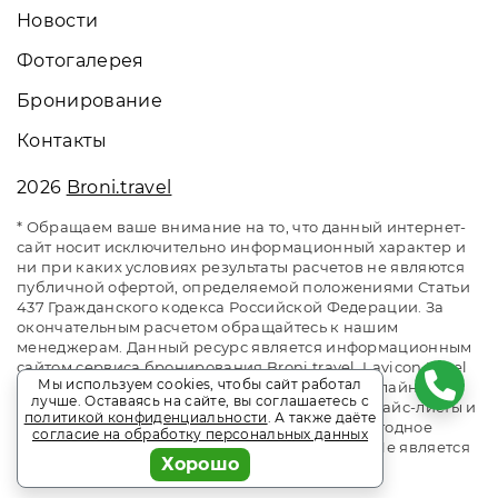
Новости
Фотогалерея
Бронирование
Контакты
2026
Broni.travel
* Обращаем ваше внимание на то, что данный интернет-
сайт носит исключительно информационный характер и
ни при каких условиях результаты расчетов не являются
публичной офертой, определяемой положениями Статьи
437 Гражданского кодекса Российской Федерации. За
окончательным расчетом обращайтесь к нашим
менеджерам. Данный ресурс является информационным
сайтом сервиса бронирования Broni.travel. Lavicon Hotel
Мы используем cookies, чтобы сайт работал
Fregat / Лавикон Отель Фрегат Адлер. Сайт онлайн
лучше. Оставаясь на сайте, вы соглашаетесь с
бронирования номеров. Актуальные цены, прайс-листы и
политикой конфиденциальности
. А также даёте
наличие мест. Акции и спецпредложения. Выгодное
согласие на обработку персональных данных
бронирование. Индивидуальный менеджер. Не является
Хорошо
официальным сайтом объекта размещения.