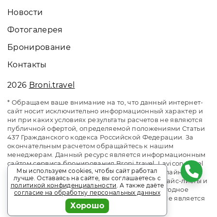
Новости
Фотогалерея
Бронирование
Контакты
2026
Broni.travel
* Обращаем ваше внимание на то, что данный интернет-
сайт носит исключительно информационный характер и
ни при каких условиях результаты расчетов не являются
публичной офертой, определяемой положениями Статьи
437 Гражданского кодекса Российской Федерации. За
окончательным расчетом обращайтесь к нашим
менеджерам. Данный ресурс является информационным
сайтом сервиса бронирования Broni.travel. Lavicon Hotel
Мы используем cookies, чтобы сайт работал
Fregat / Лавикон Отель Фрегат Адлер. Сайт онлайн
лучше. Оставаясь на сайте, вы соглашаетесь с
бронирования номеров. Актуальные цены, прайс-листы и
политикой конфиденциальности
. А также даёте
наличие мест. Акции и спецпредложения. Выгодное
согласие на обработку персональных данных
бронирование. Индивидуальный менеджер. Не является
Хорошо
официальным сайтом объекта размещения.