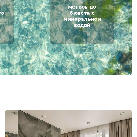
метров до
го
бювета с
минеральной
водой