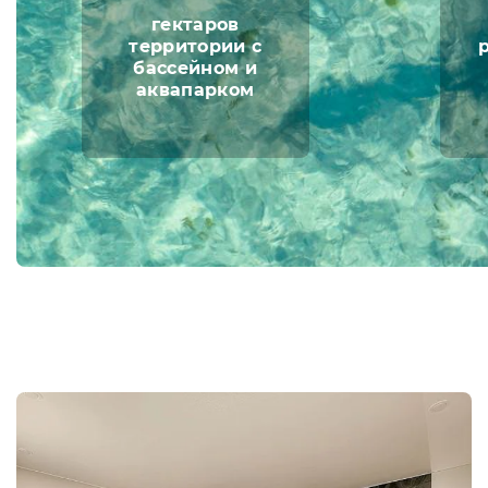
гектаров
территории с
бассейном и
аквапарком