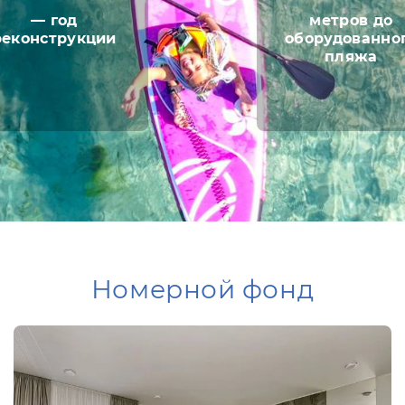
— год
метров до
реконструкции
оборудованно
пляжа
Номерной фонд