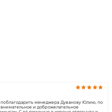
l
у поблагодарить менеджера Дуванову Юлию, по
ё внимательное и доброжелательное
иентам. С её помощью я хорошо отдохнула и