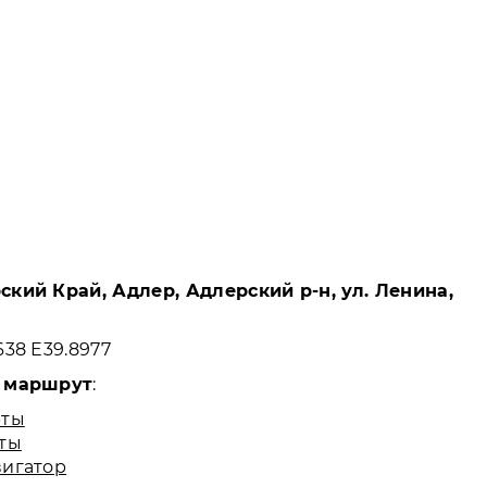
кий Край, Адлер, Адлерский р-н, ул. Ленина,
638 E39.8977
 маршрут
:
рты
рты
вигатор