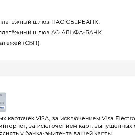
з платёжный шлюз ПАО СБЕРБАНК.
з платёжный шлюз АО АЛЬФА-БАНК.
атежей (СБП).
 карточек VISA, за исключением Visa Electro
 интернет, за исключением карт, выпущенных
ыяснять у банка-эмитента вашей карты.