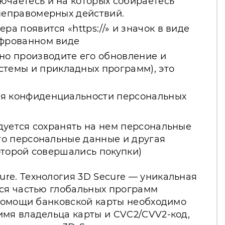
ючаетесь и на которых собираетесь
 неправомерных действий.
а появится «https://» и значок в виде
ифрованном виде
но производите его обновление и
темы и прикладных программ), это
ния конфиденциальности персональных
дуется сохранять на нем персональные
то персональные данные и другая
оторой совершались покупки)
re. Технология 3D Secure — уникальная
яся частью глобальных программ
 помощи банковской карты необходимо
имя владельца карты и CVC2/CVV2-код,