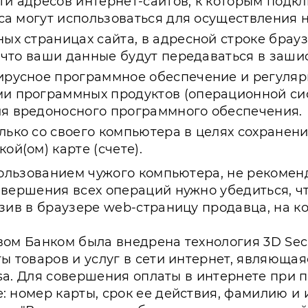
ти адресов интернет-сайтов, к которым подкл
еса могут использоваться для осуществления
х страницах сайта, в адресной строке браузер
 , что ваши данные будут передаваться в заш
ирусное программное обеспечение и регуляр
и программных продуктов (операционной сис
ия вредоносного программного обеспечения.
лько со своего компьютера в целях сохране
ой(ом) карте (счете).
пользованием чужого компьютера, не рекомен
вершения всех операций нужно убедиться, ч
зив в браузере web-страницу продавца, на к
ом Банком была внедрена технология 3D Secu
ы товаров и услуг в сети интернет, являюща
Visa. Для совершения оплаты в интернете при
 номер карты, срок ее действия, фамилию и 