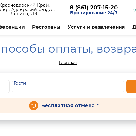
Краснодарский Край,
8 (861) 207-15-20
лер, Адлерский р-н, ул.
Бронирование 24/7
Ленина, 219.
ференции
Рестораны
Услуги и развлечения
Д
пособы оплаты, возвр
Главная
Гости
Бесплатная отмена *