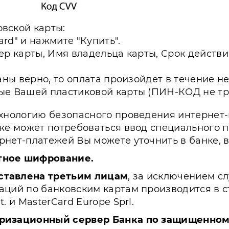
вской карты:
ard" и нажмите "Купить".
ер карты, Имя владельца карты, Срок дейст
аны верно, то оплата произойдет в течение н
ые Вашей пластиковой карты (ПИН-КОД не тре
хнологию безопасного проведения интернет-пл
же может потребоваться ввод специального 
нет-платежей Вы можете уточнить в банке, 
тное шифрование.
ставлена третьим лицам
, за исключением с
ций по банковским картам производится в с
 и MasterCard Europe Sprl.
ризационный сервер Банка по защищенному 